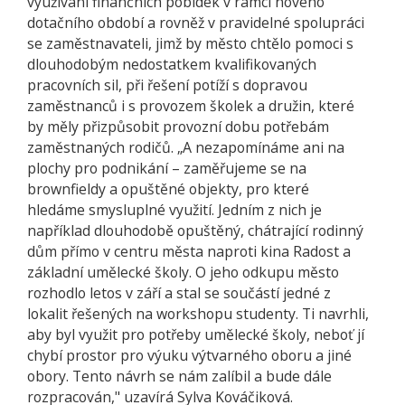
využívání finančních pobídek v rámci nového
dotačního období a rovněž v pravidelné spolupráci
se zaměstnavateli, jimž by město chtělo pomoci s
dlouhodobým nedostatkem kvalifikovaných
pracovních sil, při řešení potíží s dopravou
zaměstnanců i s provozem školek a družin, které
by měly přizpůsobit provozní dobu potřebám
zaměstnaných rodičů. „A nezapomínáme ani na
plochy pro podnikání – zaměřujeme se na
brownfieldy a opuštěné objekty, pro které
hledáme smysluplné využití. Jedním z nich je
například dlouhodobě opuštěný, chátrající rodinný
dům přímo v centru města naproti kina Radost a
základní umělecké školy. O jeho odkupu město
rozhodlo letos v září a stal se součástí jedné z
lokalit řešených na workshopu studenty. Ti navrhli,
aby byl využit pro potřeby umělecké školy, neboť jí
chybí prostor pro výuku výtvarného oboru a jiné
obory. Tento návrh se nám zalíbil a bude dále
rozpracován," uzavírá Sylva Kováčiková.