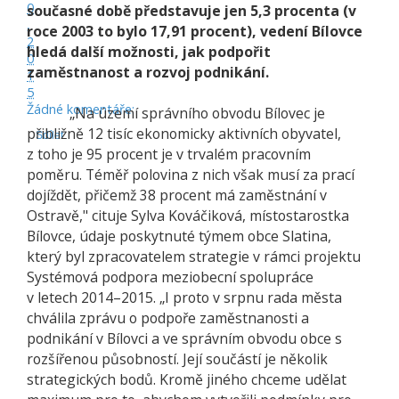
0
současné době představuje jen 5,3 procenta (v
,
roce 2003 to bylo 17,91 procent), vedení Bílovce
2
hledá další možnosti, jak podpořit
0
zaměstnanost a rozvoj podnikání.
1
5
Žádné komentáře:
„Na území správního obvodu Bílovec je
přibližně 12 tisíc ekonomicky aktivních obyvatel,
Sdílet
z toho je 95 procent je v trvalém pracovním
poměru. Téměř polovina z nich však musí za prací
dojíždět, přičemž 38 procent má zaměstnání v
Ostravě," cituje Sylva Kováčiková, místostarostka
Bílovce, údaje poskytnuté
týmem obce Slatina,
který byl zpracovatelem strategie v rámci projektu
Systémová podpora meziobecní spolupráce
v letech 2014–2015. „I proto v srpnu rada města
chválila zprávu o podpoře zaměstnanosti a
podnikání v Bílovci a ve správním obvodu obce s
rozšířenou působností. Její součástí je několik
strategických bodů. Kromě jiného chceme udělat