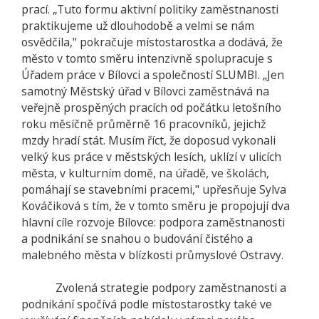
prací. „Tuto formu aktivní politiky zaměstnanosti
praktikujeme už dlouhodobě a velmi se nám
osvědčila," pokračuje místostarostka a dodává, že
město v tomto směru intenzivně spolupracuje s
Úřadem práce v Bílovci a společností SLUMBI. „Jen
samotný Městský úřad v Bílovci zaměstnává na
veřejně prospěných pracích od počátku letošního
roku měsíčně průměrně 16 p
racovníků, jejichž
mzdy hradí stát. Musím říct, že doposud vykonali
velký kus práce v městských lesích, uklízí v ulicích
města, v kulturním domě, na úřadě, ve školách,
pomáhají se stavebními pracemi," upřesňuje Sylva
Kováčiková s tím, že v tomto směru je propojují dva
hlavní cíle rozvoje Bílovce: podpora zaměstnanosti
a podnikání se snahou o budování čistého a
malebného města v blízkosti průmyslové Ostravy.
Zvolená strategie podpory zaměstnanosti a
podnikání spočívá podle místostarostky také ve