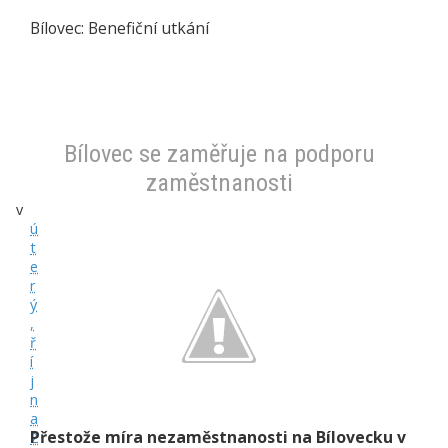
Bílovec: Benefiční utkání
Bílovec se zaměřuje na podporu
zaměstnanosti
v
ú
t
e
r
ý
,
ř
í
j
n
a
Přestože míra nezaměstnanosti na Bílovecku v
2