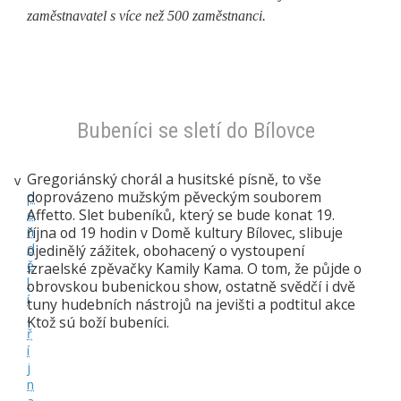
zaměstnavatel s více než 500 zaměstnanci.
Bubeníci se sletí do Bílovce
Gregoriánský chorál a husitské písně, to vše
v
doprovázeno mužským pěveckým souborem
p
Affetto. Slet bubeníků, který se bude konat 19.
o
října od 19 hodin v Domě kultury Bílovec, slibuje
n
d
ojedinělý zážitek, obohacený o vystoupení
ě
izraelské zpěvačky Kamily Kama. O tom, že půjde o
l
obrovskou bubenickou show, ostatně svědčí i dvě
í
tuny hudebních nástrojů na jevišti a podtitul akce
,
Ktož sú boží bubeníci.
ř
í
j
n