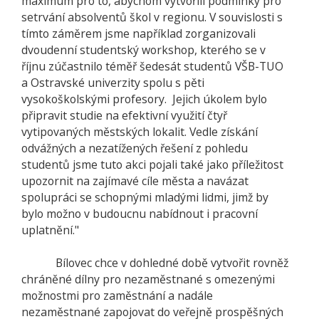
maximum pro to, abychom vytvořili podmínky pro
setrvání absolventů škol v regionu. V souvislosti s
tímto záměrem jsme například zorganizovali
dvoudenní studentský workshop, kterého se v
říjnu zúčastnilo téměř šedesát studentů VŠB-TUO
a Ostravské univerzity spolu s pěti
vysokoškolskými profesory. Jejich úkolem bylo
připravit studie na efektivní využití čtyř
vytipovaných městských lokalit. Vedle získání
odvážných a nezatížených řešení z pohledu
studentů jsme tuto akci pojali také jako příležitost
upozornit na zajímavé cíle města a navázat
spolupráci se schopnými mladými lidmi, jimž by
bylo možno v budoucnu nabídnout i pracovní
uplatnění."
Bílovec chce v dohledné době vytvořit rovněž
chráněné dílny pro nezaměstnané s omezenými
možnostmi pro zaměstnání a nadále
nezaměstnané zapojovat do veřejně prospěšných